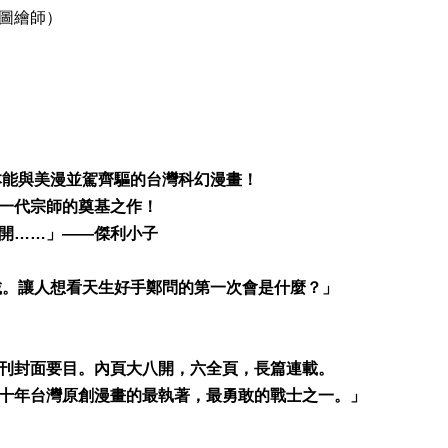
圖繪師）
本能與美漫並駕齊驅的台灣科幻漫畫！
一代宗師的奠基之作！
開……」――
傑利小子
連載。讓人想看天生好手鄭問的第一次會是什麼？」
刊封面要目。內頁大八開，六全頁，長篇連載。
十年台灣原創漫畫的最執著，最勇敢的戰士之一。」