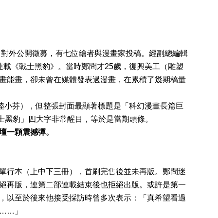
欄，對外公開徵募，有七位繪者與漫畫家投稿。經副總編輯
連載《戰士黑豹》。當時鄭問才25歲，復興美工（雕塑
畫能畫，卻未曾在媒體發表過漫畫，在累積了幾期稿量
是陸小芬），但整張封面最顯著標題是「科幻漫畫長篇巨
戰士黑豹」四大字非常醒目，等於是當期頭條。
壇一顆震撼彈。
單行本（上中下三冊），首刷完售後並未再版。鄭問迷
絕再版，連第二部連載結束後也拒絕出版。或許是第一
，以至於後來他接受採訪時曾多次表示：「真希望看過
……」