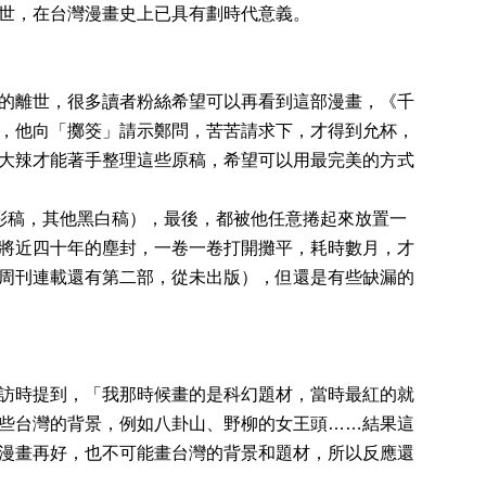
世，在台灣漫畫史上已具有劃時代意義。
的離世，很多讀者粉絲希望可以再看到這部漫畫，《千
，他向「擲筊」請示鄭問，苦苦請求下，才得到允杯，
大辣才能著手整理這些原稿，希望可以用最完美的方式
彩稿，其他黑白稿），最後，都被他任意捲起來放置一
將近四十年的塵封，一卷一卷打開攤平，耗時數月，才
周刊連載還有第二部，從未出版），但還是有些缺漏的
訪時提到，「我那時候畫的是科幻題材，當時最紅的就
些台灣的背景，例如八卦山、野柳的女王頭……結果這
漫畫再好，也不可能畫台灣的背景和題材，所以反應還