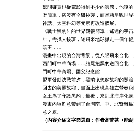
鄭問確實也從電影得到不少的靈感，他說的
麼簡單，搭沒有全盤抄襲，而是藉星戰世界
神話、太空科幻等元素再改造擴展。
《戰士黑豹》的世界觀很簡單：遙遠的宇宙
年，需找人接班，遂飛來地球抓走一個年輕
暗王……
漫畫中出現的台灣背景，從八眼飛來台北，
西門町中華商場……結尾把黑豹送回台北，
門町中華商場、國父紀念館……
盟軍發動決戰前夕，黑豹懷想起故鄉的關渡
回去的美麗故鄉，畫面上出現高雄左營春秋
女王為了守護黑豹，最後，來到北海岸化身
漫畫內容刻意帶到了台灣南、中、北暨離島
意之處。
（內容介紹文字節選自：作者高苦茶〈能劍