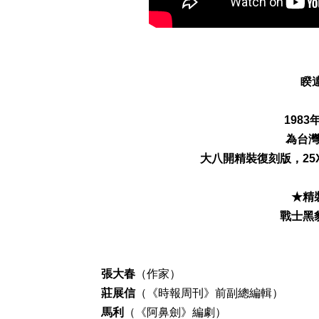
睽
198
為台
大八開精裝復刻版，25
★精
戰士黑
張大春
（作家）
莊展信
（《時報周刊》前副總編輯）
馬利
（《阿鼻劍》編劇）