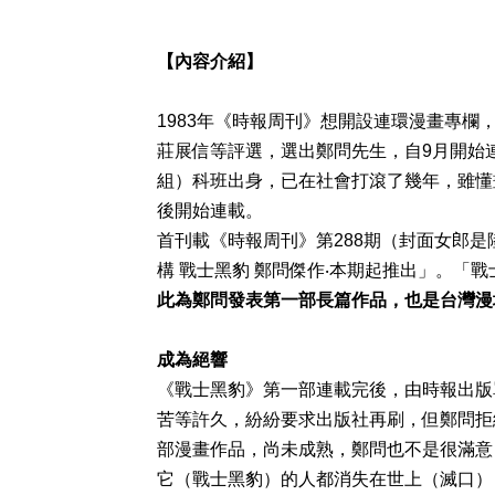
【內容介紹】
1983年《時報周刊》想開設連環漫畫專
莊展信等評選，選出鄭問先生，自9月開始
組）科班出身，已在社會打滾了幾年，雖懂
後開始連載。
首刊載《時報周刊》第288期（封面女郎
構 戰士黑豹 鄭問傑作‧本期起推出」。「
此為鄭問發表第一部長篇作品，也是台灣漫
成為絕響
《戰士黑豹》第一部連載完後，由時報出版
苦等許久，紛紛要求出版社再刷，但鄭問拒
部漫畫作品，尚未成熟，鄭問也不是很滿意
它（戰士黑豹）的人都消失在世上（滅口）