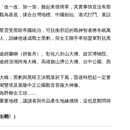
「改一改、加一加」聽起來很簡單，其實事情並沒有那
觀為基底，揉合台灣地標、中國劍仙、港式打鬥、童話
星雲受黑暗帝國統治，可抗衡邪惡的戰神智者將冬眠萬
人，訓練他速成戰士黑豹，與女王聯手率領盟軍對抗黑
途經蘭嶼（拼板舟）、彰化八卦山大佛、故宮博物院、
途經澎湖跨海大橋、高雄旗山濟公大佛、台中公園、西
大橋；黑豹與黑暗王決戰落於下風，昏迷時想起一定要
閣雙塔及基隆中正公園觀音菩薩大神像。
為野柳女王頭……
重要地標，讓讀者與作品產生地緣感情，這也是鄭問得
出鞘〉）