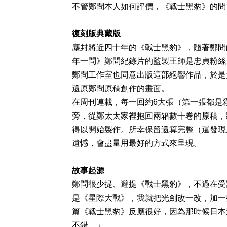
不管鄭問本人如何評價，《戰士黑豹》的問
復刻版典藏版
塵封將近四十年的《戰士黑豹》，隨著鄭問
年一問》鄭問紀錄片的監製王師是忠貞粉絲
鄭問工作室也同意出版這部絕響作品，於是
還原鄭問原稿創作的畫面。
在周刊連載，每一回約6大張（第一張都是
旁，從鄭太太家裡抱回兩箱數十卷的原稿，
得以開始製作。所幸保留還算完整（還發現
遺憾，會盡量用最好的方式來呈現。
故事起源
鄭問很少提、避提《戰士黑豹》，不過在受
是《星際大戰》，我就把光劍改一改，加一
篇《戰士黑豹》反應很好，因為那時候日本
不錯。」