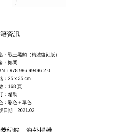
書籍資訊
名：戰士黑豹（精裝復刻版）
者：鄭問
BN：978-986-99496-2-0
：25 x 35 cm
數：168 頁
訂：精裝
色：彩色＋單色
版日期：2021.02
得獎紀錄．海外授權