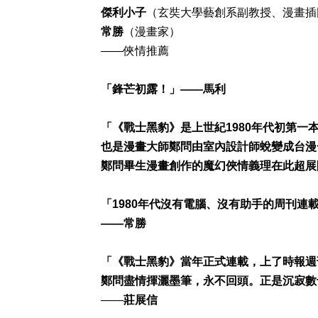
傑利小子
（玄奘大學藝創系副教授、漫畫插
常勝
（漫畫家）
――俠情推薦
「鋒芒初露！」――
馬利
「《戰士黑豹》是上世紀1980
年代初第一
也是漫畫大師鄭問由室內設計師蛻變成台漫
鄭問畢生漫畫創作的魔幻俠情義理在此超展
「1980年代沒有電腦、沒有助手的周刊
――常勝
「《戰士黑豹》當年正式連載，上了時報週
鄭問盡情揮灑墨筆，永不回頭。正是沉寂數
――
莊展信