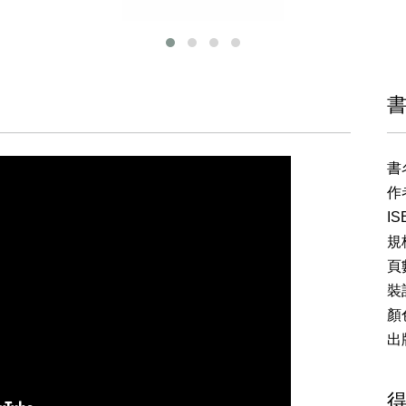
書
作
IS
規格
頁
裝
顏
出