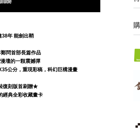
違38年 能劍出鞘
3年鄭問首部長篇作品
灣漫壇的一顆震撼彈
X35公分，重現彩稿，科幻巨構漫畫
裝復刻版首刷贈★
豹經典全彩收藏畫卡