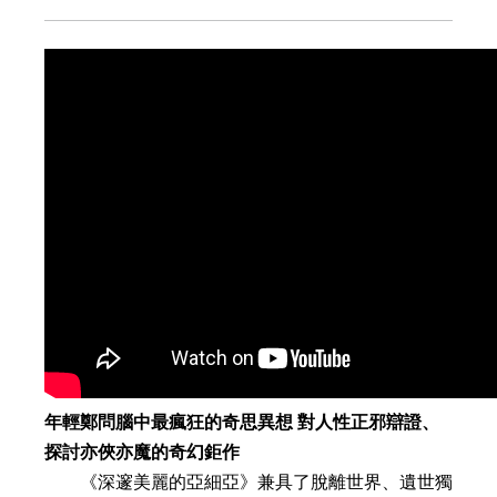
年輕鄭問腦中最瘋狂的奇思異想 對人性正邪辯證、
探討亦俠亦魔的奇幻鉅作
《深邃美麗的亞細亞》兼具了脫離世界、遺世獨