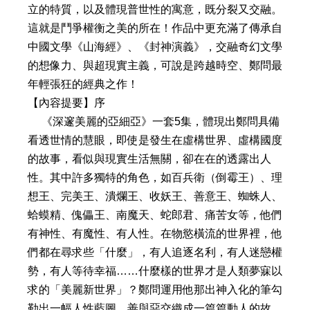
立的特質，以及體現普世性的寓意，既分裂又交融。
這就是鬥爭權衡之美的所在！作品中更充滿了傳承自
中國文學《山海經》、《封神演義》，交融奇幻文學
的想像力、與超現實主義，可說是跨越時空、鄭問最
年輕張狂的經典之作！
【內容提要】序
《深邃美麗的亞細亞》一套5集，體現出鄭問具備
看透世情的慧眼，即使是發生在虛構世界、虛構國度
的故事，看似與現實生活無關，卻在在的透露出人
性。其中許多獨特的角色，如百兵衛（倒霉王）、理
想王、完美王、潰爛王、收妖王、善意王、蜘蛛人、
蛤蟆精、傀儡王、南魔天、蛇郎君、痛苦女等，他們
有神性、有魔性、有人性。在物慾橫流的世界裡，他
們都在尋求些「什麼」，有人追逐名利，有人迷戀權
勢，有人等待幸福……什麼樣的世界才是人類夢寐以
求的「美麗新世界」？鄭問運用他那出神入化的筆勾
勒出一幅人性藍圖，善與惡交織成一篇篇動人的故