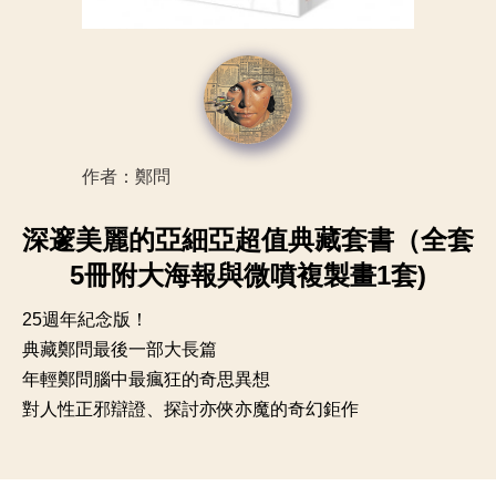
作者：鄭問
深邃美麗的亞細亞超值典藏套書（全套
5冊附大海報與微噴複製畫1套)
25週年紀念版！
典藏鄭問最後一部大長篇
年輕鄭問腦中最瘋狂的奇思異想
對人性正邪辯證、探討亦俠亦魔的奇幻鉅作