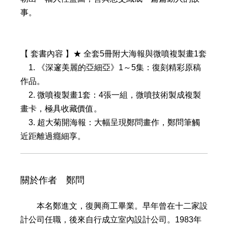
事。
【 套書內容 】★ 全套5冊附大海報與微噴複製畫1套
1. 《深邃美麗的亞細亞》1～5集：復刻精彩原稿
作品。
2. 微噴複製畫1套：4張一組，微噴技術製成複製
畫卡，極具收藏價值。
3. 超大菊開海報：大幅呈現鄭問畫作，鄭問筆觸
近距離過癮細享。
關於作者 鄭問
本名鄭進文，復興商工畢業。早年曾在十二家設
計公司任職，後來自行成立室內設計公司。1983年