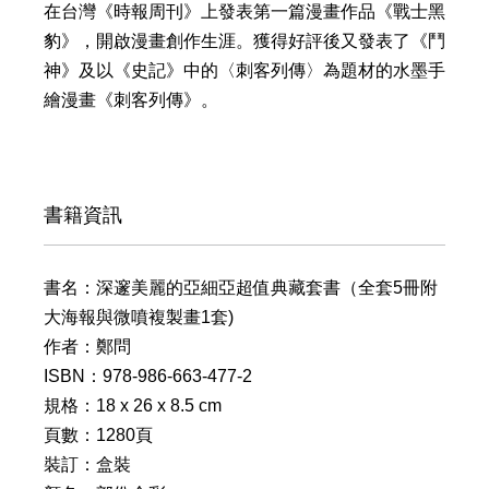
在台灣《時報周刊》上發表第一篇漫畫作品《戰士黑
豹》，開啟漫畫創作生涯。獲得好評後又發表了《鬥
神》及以《史記》中的〈刺客列傳〉為題材的水墨手
繪漫畫《刺客列傳》。
書籍資訊
書名：深邃美麗的亞細亞超值典藏套書（全套5冊附
大海報與微噴複製畫1套)
作者：鄭問
ISBN：978-986-663-477-2
規格：18 x 26 x 8.5 cm
頁數：1280頁
裝訂：盒裝