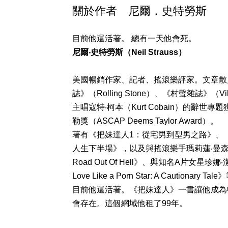
關於作者 尼爾．史特勞斯
目前他還活著。 總有一天他會死。
尼爾‧史特勞斯（Neil Strauss
）
美國暢銷作家、記者、搖滾樂評家。文章散見於《
誌》（Rolling Stone）、《村聲雜誌》（Vi
主唱寇特‧柯本（Kurt Cobain）的辭
勒獎（ASCAP Deems Taylor Award）。
著有《把妹達人1：從宅男到型男之路》、
人生下半場》，以及與搖滾樂手瑪莉蓮‧曼森（Mari
Road Out Of Hell》、與知名A片女星珍娜‧
Love Like a Porn Star: A Cautionary Tal
目前他還活著。《把妹達人》一書讓他成為暢銷作家
會存在。這個網域他租了99年。