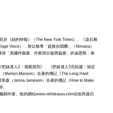
紐約時報》（The New York Times）、《滾石雜
llage Voice），曾以報導「超脫合唱團」（Nirvana）
世專題獲得「美國作曲家、作家與出版商協會」的迪恩斯．泰
《把妹達人2：遊戲規則》、《把妹達人3完結篇：搞定
lyn Manson）合著的傳記《The Long Hard
潔美森（Jenna Jameson）合著的傳記《How to Make
e》等。
。他的網站www.neilstrauss.com在他死後仍