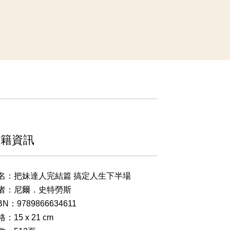
書籍資訊
名：把妹達人完結篇 搞定人生下半場
者：尼爾．史特勞斯
BN：9789866634611
：15 x 21 cm