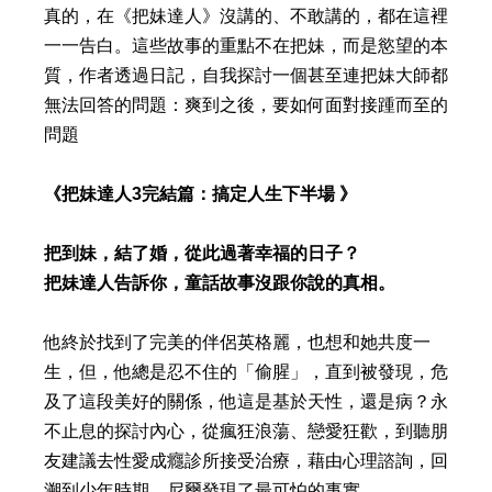
真的，在《把妹達人》沒講的、不敢講的，都在這裡
一一告白。這些故事的重點不在把妹，而是慾望的本
質，作者透過日記，自我探討一個甚至連把妹大師都
無法回答的問題：爽到之後，要如何面對接踵而至的
問題
《把妹達人3
完結篇：搞定人生下半場
》
把到妹，結了婚，從此過著幸福的日子？
把妹達人告訴你，童話故事沒跟你說的真相。
他終於找到了完美的伴侶英格麗，也想和她共度一
生，但，他總是忍不住的「偷腥」，直到被發現，危
及了這段美好的關係，他這是基於天性，還是病？永
不止息的探討內心，從瘋狂浪蕩、戀愛狂歡，到聽朋
友建議去性愛成癮診所接受治療，藉由心理諮詢，回
溯到少年時期，尼爾發現了最可怕的事實……