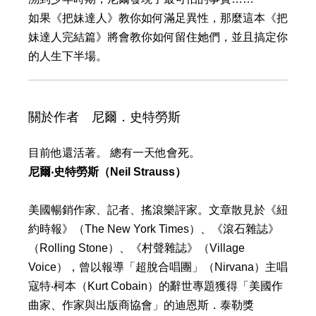
如果《把妹達人》教你如何滿足異性，那麼這本《把
妹達人完結篇》將會教你如何留住她們，並且搞定你
的人生下半場。
關於作者 尼爾．史特勞斯
目前他還活著。 總有一天他會死。
尼爾‧史特勞斯（Neil Strauss
）
美國暢銷作家、記者、搖滾樂評家。文章散見於《紐
約時報》（The New York Times）、《滾石雜誌》
（Rolling Stone）、《村聲雜誌》（Village
Voice），曾以報導「超脫合唱團」（Nirvana）主唱
寇特‧柯本（Kurt Cobain）的辭世專題獲得「美國作
曲家、作家與出版商協會」的迪恩斯．泰勒獎