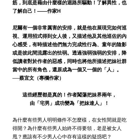
筋，到底是藉由什麼樣的迴路所驅動！了解異性，也
了解自己！――
作家H
尼爾有一個非常厲害的安排，就是他在展現完如何巡
視、運用招式得到女人後，又描述他及其他巡佐的內
心感受，有時描述他們無力完成性行為、童年的陰影
或是彼此間流露出的怯弱。透過強弱強弱的安排，降
低讀者對於作者的惡感，同時也將他所描述把妹社群
當中的所有角色，還原成為一個又一個的「人」。
──
蔡宜文（專欄作家）
這些經歷都是真的！作者闖蕩把妹界兩年，
由「宅男」成功變為「把妹達人」！
為什麼有些男人明明條件不怎麼樣，在女性間就是吃
得開？為什麼有些男人始終不得要領，老是被女人
甩？應該有不少男人心中存有這樣的疑惑吧？