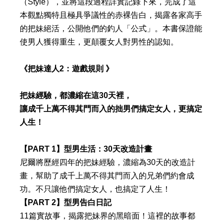
（Style），並將這段過程詳實記錄下來，完成了這
本觀點獨特且極具爭議性的赤裸告白，揭露各家高手
的把妹絕活，公開他們的釣人「公式」。本書保證能
使男人獲得重生，更顛覆女人對男性的認知。
《把妹達人2
：遊戲規則
》
把妹經驗，都濃縮在這30
天裡，
讓成千上萬不得其門而入的拙男們搞定女人，更搞定
人生！
【PART 1
】型男生活：30
天改造計畫
尼爾將歷經四年的把妹經驗，濃縮為30天的改造計
畫，幫助了成千上萬不得其門而入的兄弟們約會成
功。不只讓他們搞定女人，也搞定了人生！
【PART 2
】型男告白日記
11篇實故事，揭露把妹界的黑暗面！這裡的故事都