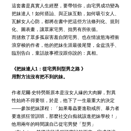
這套書是真實人生經歷，要帶領你，由宅男成功變為
把妹達人！如何搭訕、與正妹互動，如何吸引女人、
瓦解女人心防，都將在書中把這些方法條列化、規則
化、圖表畫，讓眾家宅男、拙男有所依循。
而拯救了眾多孤寂害羞自閉宅男、也在情波慾海裡衝
浪穿梭的作者，他的把妹生涯最後尾聲，金盆洗手、
臨別告白，童話故事裡沒跟你說的：真相。
《把妹達人1
：從宅男到型男之路
》
用對方法沒有把不到的妹。
作者尼爾‧史特勞斯原本是沒女人緣的大肉腳，對異
性始終不得要領，於是，他下了一生最重大的決定
——參加把妹課程：「如果毒蟲要進勒戒所、暴力者
要進抓狂管訓班，那麼社交白痴就該進把妹學校！」
他用兩年的時間讓自己從宅男變「型男」