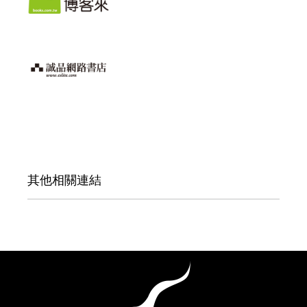
其他相關連結