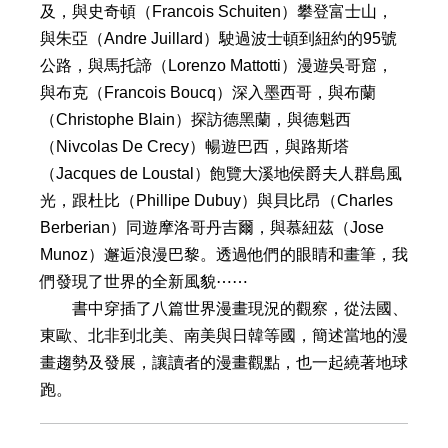
及，與史奇頓（Francois Schuiten）攀登富士山，
與朱亞（Andre Juillard）駛過波士頓到紐約的95號
公路，與馬托諦（Lorenzo Mattotti）漫遊吳哥窟，
與布克（Francois Boucq）深入墨西哥，與布蘭
（Christophe Blain）探訪德黑蘭，與德魁西
（Nivcolas De Crecy）暢遊巴西，與路斯塔
（Jacques de Loustal）飽覽大溪地侯爵夫人群島風
光，跟杜比（Phillipe Dubuy）與貝比昂（Charles
Berberian）同遊摩洛哥丹吉爾，與慕紐茲（Jose
Munoz）邂逅浪漫巴黎。透過他們的眼睛和畫筆，我
們發現了世界的全新風貌⋯⋯
書中穿插了八篇世界漫畫現況的觀察，從法國、
東歐、北非到北美、南美與日韓等國，簡述當地的漫
畫趨勢及發展，讓讀者的漫畫觀點，也一起繞著地球
跑。