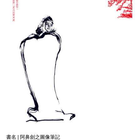
書名 | 阿鼻劍之圖像筆記