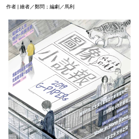
作者 | 繪者／鄭問；編劇／馬利