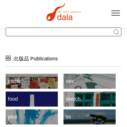
出版品 Publications
comic
sex
food
sketch
plus
vs