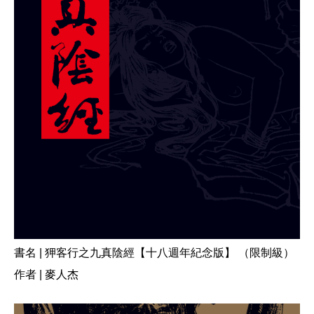
書名 | 狎客行之九真陰經【十八週年紀念版】 （限制級）
作者 | 麥人杰