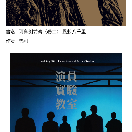
書名 | 阿鼻劍前傳〈卷二〉 風起八千里
作者 | 馬利